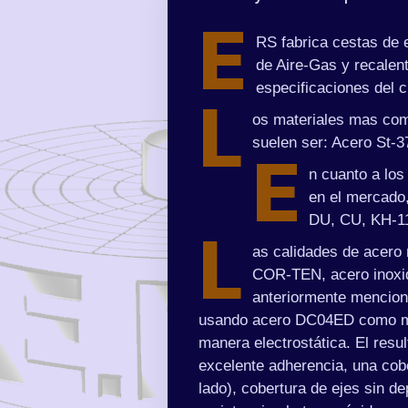
E
RS fabrica cestas de 
de Aire-Gas y recalen
especificaciones del c
L
os materiales mas comu
suelen ser: Acero St-
E
n cuanto a los
en el mercado
DU, CU, KH-11
L
as calidades de acero
COR-TEN, acero inoxid
anteriormente menci
usando acero DC04ED como mat
manera electrostática. El resu
excelente adherencia, una co
lado), cobertura de ejes sin de