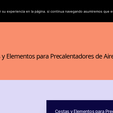
iénes somos
Nuestras Instalaciones
Productos y S
 su experiencia en la página. si continua navegando asumiremos que e
 y Elementos para Precalentadores de Air
Cestas y Elementos para Pre