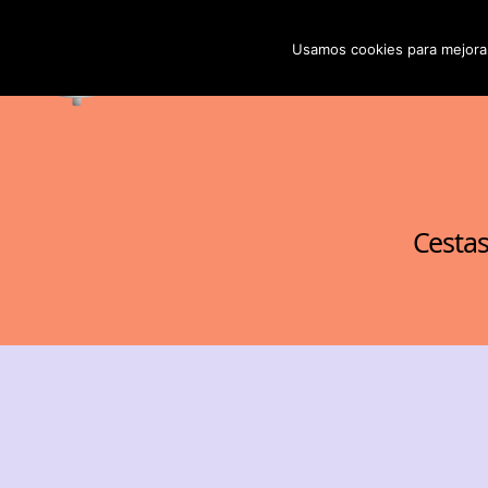
Qu
Usamos cookies para mejorar
Energy
Recovery
System
Cestas