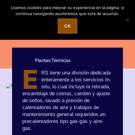
Usamos cookies para mejorar su experiencia en la página. si
continua navegando asumiremos que está de acuerdo.
OK
Buscar
Menú
Energy
Recovery
System
Servicios In-situ
Plantas Térmicas
E
RS tiene una división dedicada
enteramente a los servicios In-
situ, lo cual incluye la retirada,
ensamblaje de cestas, cambio y ajuste
de sellos, lavado a presión de
calentadores de aire y trabajos de
mantenimiento general requeridos en
precalentadores tipo gas-gas y aire-
gas.