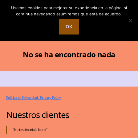
Usamos cookies para mejorar su experiencia en la página. si
continua navegando asumiremos que está de acuerdo.
OK
Buscar
Menú
Energy
Recovery
System
No se ha encontrado nada
Política de Privacidad / Privacy Policy
Nuestros clientes
No testimonials found